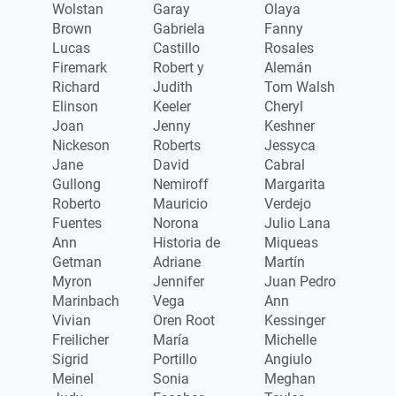
Wolstan
Garay
Olaya
Brown
Gabriela
Fanny
Lucas
Castillo
Rosales
Firemark
Robert y
Alemán
Richard
Judith
Tom Walsh
Elinson
Keeler
Cheryl
Joan
Jenny
Keshner
Nickeson
Roberts
Jessyca
Jane
David
Cabral
Gullong
Nemiroff
Margarita
Roberto
Mauricio
Verdejo
Fuentes
Norona
Julio Lana
Ann
Historia de
Miqueas
Getman
Adriane
Martín
Myron
Jennifer
Juan Pedro
Marinbach
Vega
Ann
Vivian
Oren Root
Kessinger
Freilicher
María
Michelle
Sigrid
Portillo
Angiulo
Meinel
Sonia
Meghan