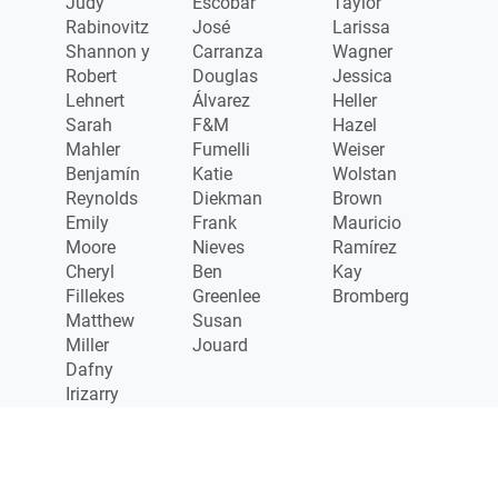
Judy
Escobar
Taylor
Rabinovitz
José
Larissa
Shannon y
Carranza
Wagner
Robert
Douglas
Jessica
Lehnert
Álvarez
Heller
Sarah
F&M
Hazel
Mahler
Fumelli
Weiser
Benjamín
Katie
Wolstan
Reynolds
Diekman
Brown
Emily
Frank
Mauricio
Moore
Nieves
Ramírez
Cheryl
Ben
Kay
Fillekes
Greenlee
Bromberg
Matthew
Susan
Miller
Jouard
Dafny
Irizarry
Gracias a
nuestros