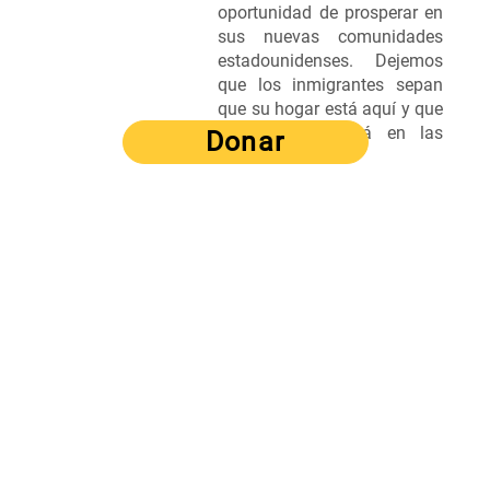
oportunidad de prosperar en
sus nuevas comunidades
estadounidenses. Dejemos
que los inmigrantes sepan
que su hogar está aquí y que
su lugar no está en las
Donar
sombras.
Estamos orgullosos
de tener una
calificación de 4/4
estrellas otorgada
por Charity
Navigator y