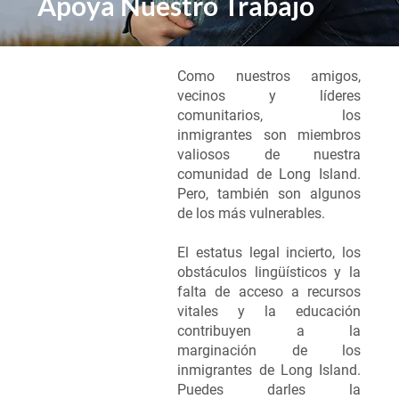
Apoya Nuestro Trabajo
Como nuestros amigos,
Defenda a
vecinos y líderes
los
comunitarios, los
inmigrantes son miembros
inmigrant
valiosos de nuestra
comunidad de Long Island.
es de Long
Pero, también son algunos
de los más vulnerables.
Island
El estatus legal incierto, los
obstáculos lingüísticos y la
falta de acceso a recursos
vitales y la educación
contribuyen a la
marginación de los
inmigrantes de Long Island.
Puedes darles la