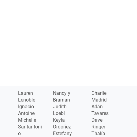
Platinum por
Candid.
Gracias a
nuestros
donantes
Lauren
Nancy y
Charlie
Lenoble
Braman
Madrid
Ignacio
Judith
Adán
Antoine
Loebl
Tavares
Michelle
Keyla
Dave
Santantoni
Ordóñez
Ringer
o
Estefany
Thalía